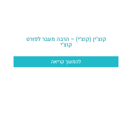
קוצ’ין (קוצ׳י) – הרבה מעבר לפורט
קוצ׳י
להמשך קריאה