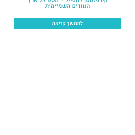
קירגיזסטן למטייל – מסע אל ארץ
הנוודים השמיימית
להמשך קריאה