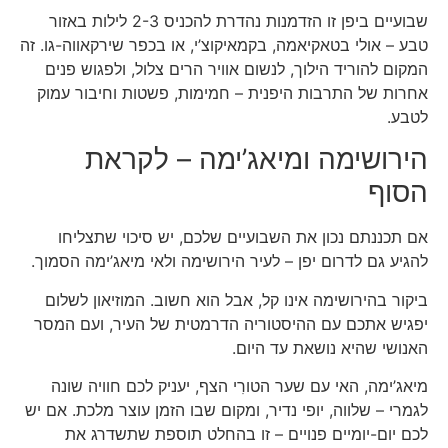
שבועיים ביפן זו הזדמנות נהדרת להכניס 2-3 לילות באזור
טבע – אולי בטאקיאמה, בקמאיקוצ’י, או בכפר שירקאווה-גו. זה
המקום להוריד הילוך, לנשום אוויר הרים צלול, ולפגוש פנים
אחרות של התרבות היפנית – חמימות, פשטות וחיבור עמוק
לטבע.
הירושימה ומיאג’ימה – לקראת
הסוף
אם תכננתם נכון את השבועיים שלכם, יש סיכוי שתצליחו
להגיע גם לדרום יפן – לעיר הירושימה ולאי מיאג’ימה הסמוך.
ביקור בהירושימה אינו קל, אבל הוא חשוב. המוזיאון לשלום
יפגיש אתכם עם ההיסטוריה הדרמטית של העיר, ועם המסר
האנושי שהיא נושאת עד היום.
מיאג’ימה, האי עם שער הטורִי הצף, יעניק לכם חוויה שונה
לגמרי – שלווה, יופי נדיר, ומקום שבו הזמן עוצר מלכת. אם יש
לכם יום-יומיים פנויים – זו בהחלט תוספת שתשדרג את