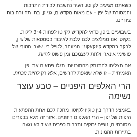
כשאתם מגיעים לקיוטו. העיר נחשבת לבירת התרבות
והמסורת של יפן – עם מאות מקדשים, גני זן, בתי תה ורחובות
ציוריים.
בשבועיים ביפן, כדאי להקדיש לקיוטו לפחות 3-4 לילות.
בקיוטו אנו ממליצים לכם ללכת לאיבוד בסמטאות של גיון,
לבקר במקדש קינקאקוג’י המוזהב, לטייל בין שערי הטורִי של
פושימי אינארי ולתת לעצמכם זמן פשוט
להיות
.
אם תצליחו להתנתק מהתוכניות, תגלו פתאום את יפן
האמיתית – זו שלא שואפת להרשים, אלא רק
להיות נוכחת
.
הרי האלפים היפניים – טבע עוצר
נשימה
באמצע הדרך בין טוקיו לקיוטו, מחכה לכם אחת ההפתעות
היפות של יפן – הרי האלפים היפניים. אזור זה מלא בכפרים
מסורתיים, נופים ירוקים ותרבות כפרית שעוד לא נגעה
בתיירות ההמונית.