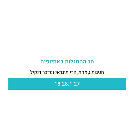
חג ההתגלות באתיופיה
חגיגות טִמְקָת, הרי תיגראי ומדבר דנקיל
18-28.1.27