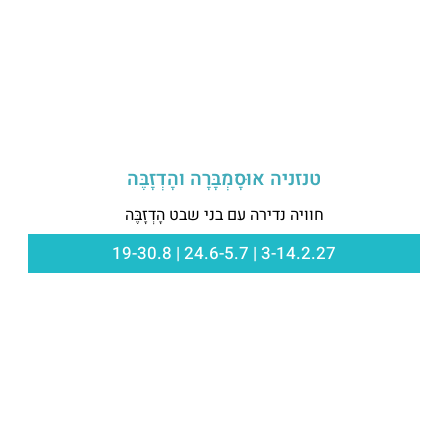
טנזניה אוּסָמְבָּרָה והָדְזָבֶּה
חוויה נדירה עם בני שבט הָדְזָבֶּה
3-14.2.27 | 24.6-5.7 | 19-30.8