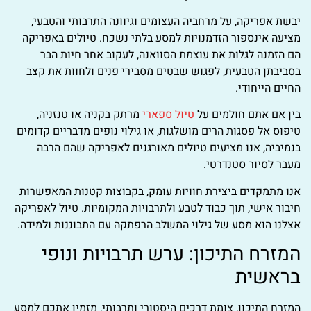
יבשת אפריקה, על מרחביה העצומים וגיוונה התרבותי והטבעי,
מציעה אינספור הזדמנויות למסע בלתי נשכח. טיולים באפריקה
הם הזמנה לגלות את עוצמת הסוואנה, לעקוב אחר חיות הבר
בסביבתן הטבעית, לפגוש שבטים מסבירי פנים ולחוות את קצב
החיים הייחודי.
בין אם אתם חולמים על
טיול ספארי
מרתק בקניה או טנזניה,
טיפוס אל פסגות הרים מושלגות, או גילוי נופים מדבריים קדומים
בנמיביה, אנו מציעים טיולים מאורגנים לאפריקה שהם הרבה
מעבר לסיור סטנדרטי.
אנו מתמקדים ביצירת חוויות עומק, בקבוצות קטנות המאפשרות
חיבור אישי, תוך כבוד לטבע ולתרבויות המקומיות. טיול לאפריקה
אצלנו הוא מסע של גילוי המשלב הרפתקה עם התבוננות ולמידה.
המזרח התיכון: ערש תרבויות ונופי
בראשית
המזרח התיכון, צומת דרכים היסטורי ותרבותי, מזמין אתכם למסע