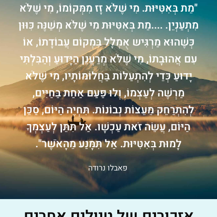
"מֵת בְּאִטִּיּוּת. מִי שֶׁלֹּא זָז מִמְּקוֹמוֹ, מִי שֶׁלֹּא
מִתְעַנְיֵן. ....מֵת בְּאִטִּיּוּת מִי שֶׁלֹּא מְשַׁנֶּה כִּוּוּן
כְּשֶׁהוּא מַרְגִּיש אֻמְלָל בִּמְקוֹם עֲבוֹדָתוֹ, אוֹ
עִם אֲהוּבָתוֹ, מִי שֶׁלֹּא מְרַעֲנֵן הַיָּדוּעַ וְהַבִּלְתִּי
יָדוּעַ כְּדֵי לְהִתְעַלּוֹת בַּחֲלוֹמוֹתָיו, מִי שֶׁלֹּא
מַרְשֶׁה לְעַצְמוֹ, וְלוּ פַּעַם אַחַת בַּחַיִּים,
לְהִתְרַחֵק מֵעֵצוֹת נְבוֹנוֹת. תִּחְיֶה הַיּוֹם, סַכֵּן
הַיּוֹם, עֲשֵׂה זֹאת עַכְשָׁו. אַל תִּתֵּן לְעַצְמְךָ
לָמוּת בְּאִטִּיּוּת. אַל תִּמָּנַע מֵהָאֹשֶׁר".
פאבלו נרודה
אזכורים של טיולים אחרים