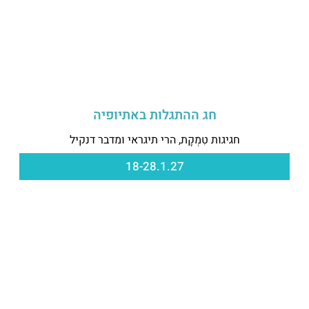
חג ההתגלות באתיופיה
חגיגות טִמְקָת, הרי תיגראי ומדבר דנקיל
18-28.1.27