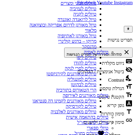
Facebook
Youtube
Instagram
טיולים לסיני ומצרים
טיולים לנמיביה
כל הזכויות שמורות לאמיר פלג טיולים אחרים 2026 ©
טיולים לקניה
By Manta web
טיול לרואנדה ואוגנדה
טיול מאורגן לדרום אפריקה ובוצוואנה
מלאווי
טיול מאורגן לאתיופיה
תפריט נגישות
מרוקו – בדגש קולינרי
מדגסקר
close
טיולים לאסיה
פתיחה וסגירה של תפריט הנגישות
טיולים ליפן
keyboard
טיולים להודו
ניווט מקלדת
טיולים לסרי לנקה
visibility_off
ביטול אנימציות / הבהובים
טיולים מאורגנים לקירגיזסטן
nights_stay
טיולים למונגוליה
Contrast
טיולים לבהוטן
format_size
הגדלת טקסט
הרי הטאורוס בתורכיה
text_fields
טיולים מאורגנים לאירופה
הקטנת טקסט
טיולים מאורגנים לקמינו דה סנטיאגו
font_download
גופן קריא
טיולים לקורסיקה
title
טיולים מאורגנים לאלבניה
סימון כותרות
טיולים בהתאמה אישית
link
סימון קישורים ולחצנים
טיול ג’יפים בחו”ל
טיולי ספארי
favorite
לכל הטיולים בחו״ל