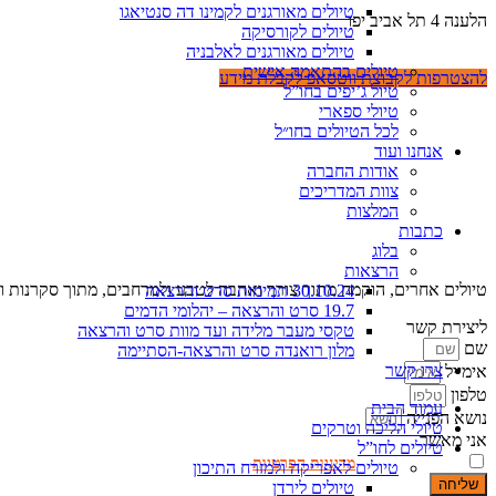
טיולים מאורגנים לקמינו דה סנטיאגו
הלענה 4 תל אביב יפו
טיולים לקורסיקה
077-5405799
טיולים מאורגנים לאלבניה
טיולים בהתאמה אישית
להצטרפות לקבוצת ווטסאפ לקבלת מידע
טיול ג’יפים בחו”ל
טיולי ספארי
לכל הטיולים בחו״ל
אנחנו ועוד
אודות החברה
צוות המדריכים
המלצות
כתבות
בלוג
הרצאות
טיולים אחרים, הוקמה מתוך צורך ואהבה לטבע ולמרחבים, מתוך סקרנות וכ
30.10.24 תמימות סרט והרצאה
19.7 סרט והרצאה – יהלומי הדמים
ליצירת קשר
טקסי מעבר מלידה ועד מוות סרט והרצאה
שם
מלון רואנדה סרט והרצאה-הסתיימה
צרו קשר
אימייל
טלפון
עמוד הבית
נושא הפנייה
טיולי הליכה וטרקים
אני מאשר
טיולים לחו”ל
אני מאשר.ת את
מדיניות הפרטיות
באתר
טיולים לאפריקה ולמזרח התיכון
שליחה
טיולים לירדן