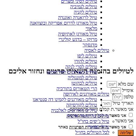
טיולים לסיני ומצרים
טיולים לנמיביה
טיולים לקניה
טיול לרואנדה ואוגנדה
טיול מאורגן לדרום אפריקה ובוצוואנה
מלאווי
טיול מאורגן לאתיופיה
מרוקו – בדגש קולינרי
מדגסקר
טיולים לאסיה
טיולים ליפן
טיולים להודו
טיולים לסרי לנקה
לטיולים בהזמנה השאירו פרטים ונחזור אליכם
טיולים מאורגנים לקירגיזסטן
טיולים למונגוליה
טיולים לבהוטן
שם מלא
הרי הטאורוס בתורכיה
אימייל
טיולים מאורגנים לאירופה
טלפון
טיולים מאורגנים לקמינו דה סנטיאגו
תאריך טיול
טיולים לקורסיקה
אני מאשר.ת קבלת דיוור מהמפרסם
טיולים מאורגנים לאלבניה
טיולים בהתאמה אישית
אני מאשר.ת קבלת דיוור מהמפרסם
אני מאשר
טיול ג’יפים בחו”ל
טיולי ספארי
אני מאשר.ת את
מדיניות הפרטיות
באתר
לכל הטיולים בחו״ל
שליחה