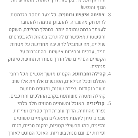
הגוף והנפש!
צמיחה אישית ורוחנית.
כל צעד מספק הזדמנות
להתרחק מהשגרה, להתבונן פנימה ולהתחבר
לעצמך ברמה עמוקה יותר. במהלך ההליכה, השקט
והפשטות מאפשרים להתרכז במהות ולא בפרטים
שוליים, מה שמוביל לחשיבה מחודשת על מטרות
חיים, ערכים ובחירות אישיות. ההתגברות על
הקשיים הפיזיים של הדרך מעוררת תחושת סיפוק
פנימית.
קהילה וחברותא
. הקמינו מושך אנשים מכל רחבי
העולם ובכל הגילאים, הפוגשים אלו את אלו שוב
ושוב בנקודות עצירה שונות, ומטפח תחושת
קהילה ומטרה משותפת בקרב ההולכים והרוכבים.
קולינריה
.
האוכל והשתייה מהווים חלק בלתי
נפרד מהחוויה. הדרך עוברת דרך כפרים ועיירות,
שבהם ניתן ליהנות ממאכלים מקומיים פשוטים
ומזינים, כמו תבשילי קטניות, ירקות טריים, דגים
ופירות ים, וגם מנות בשריות. האוכל המוגש לאורך