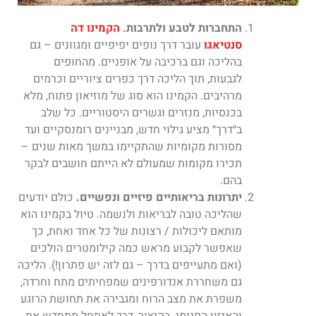
התחברות לטבע ולתרבות.
הקמינו דה
סנטיאגו
עובר דרך נופים יפיפיים ומגוונים – גם
בהליכה וגם ברכיבה על אופניים. מהחופים
לגבעות, תוך הליכה דרך כפרים ציוריים וכרמים
מרהיבים. הקמינו הוא סוג של מוזיאון פתוח, מלא
בכנסיות, מנזרים וגשרים היסטוריים. כל שלב
ב״דרך״ מציע גילוי חדש, מבניינים רומנסקיים ועד
מסורות מקומיות שהתקיימו במשך מאות שנים –
תכירו מקומות שמעולם לא הייתם חושבים לבקר
בהם.
יתרונות בריאותיים פיזיים ונפשיים.
כולם יודעים
שהליכה טובה לבריאות ולנשמה. טיול בקמינו הוא
מותאם
ליכולות / רצונות של כל אחד ואחת, כך
שאפשר לקבוע מראש כמה
קילומטרים הולכים
(ואם מתעייפים בדרך – גם לזה יש פתרון!). הליכה
גם משחררת אנדורפינים שמפחיתים מתח וחרדה,
משפרת את מצב הרוח ומגבירה את
תחושת
הרוגע
והאיזון הפנימי.
בקיצור, דרך לאתחל מתחדש את