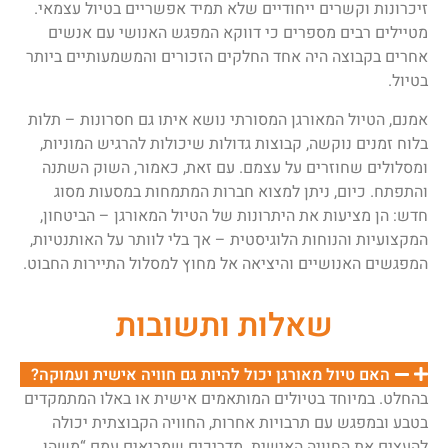
זיכרונות וקשרים ייחודיים שלא תמיד אפשריים בטיול עצמאי.
מטיילים רבים מספרים כי דווקא המפגש האנושי עם אנשים
אחרים בקבוצה היה אחד החלקים הזכורים והמשמעותיים ביותר
בטיול.
אמנם, הטיול המאורגן המסורתי נושא איתו גם חסרונות – תלות
בלוח זמנים נוקשה, קבוצות גדולות שיכולות להרגיש המוניות,
ומסלולים שחוזרים על עצמם. עם זאת, כאמור, השוק השתנה
והתפתח. כיום, ניתן למצוא חברות המתמחות במסעות מסוג
חדש: הן מציעות את היתרונות של הטיול המאורגן – הביטחון,
המקצועיות והנוחות הלוגיסטית – אך בלי לוותר על האותנטיות,
המפגשים האנושיים והיציאה אל מחוץ למסלול התיירות החבוט.
שאלות ותשובות
האם טיול מאורגן יכול להיות גם חוויה אישית ועמוקה?
בהחלט. במיוחד בטיולים המותאמים אישית או באלו המתמקדים
בטבע ובמפגש עם תרבויות אחרות, החוויה הקבוצתית יכולה
להעצים את החוויה האישית. מדריכים שמביאים עמם “משהו