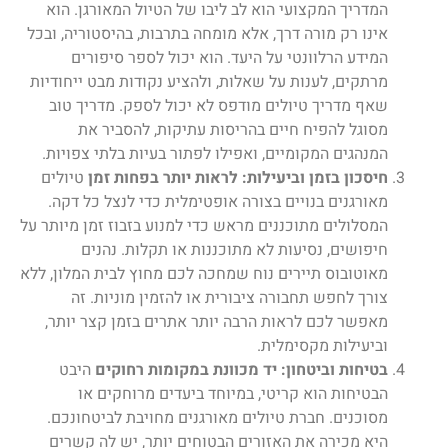
המדריך המקצועי הוא לב ליבו של הטיול המאורגן. הוא
אינו רק מורה דרך, אלא מומחה בתרבות, בהיסטוריה, ובכל
המידע הרלוונטי על היעד. הוא יכול לספר סיפורים
מרתקים, לענות על שאלות, ולהציע נקודות מבט ייחודיות
שאף מדריך טיולים מודפס לא יכול לספק. מדריך טוב
מסוגל להפיח חיים בהריסות עתיקות, להסביר את
המנהגים המקומיים, ואפילו לפתור בעיות בלתי צפויות.
חיסכון בזמן וביעילות: לראות יותר בפחות זמן
טיולים
מאורגנים בנויים בצורה אופטימלית כדי לנצל כל דקה.
המסלולים מתוכננים מראש כדי למנוע בזבוז זמן מיותר על
חיפושים, נסיעות לא מתוכננות או תקלות. נהנים
מאוטובוס תיירים נוח שמחכה לכם מחוץ לבית המלון, ללא
צורך לחפש תחבורה ציבורית או להזמין מוניות. זה
מאפשר לכם לראות הרבה יותר אתרים בזמן קצר יותר,
וביעילות מקסימלית.
בטיחות וביטחון: יד מכוונת במקומות רחוקים
היבט
הבטיחות הוא קריטי, במיוחד ביעדים מרוחקים או
מסוכנים. חברת טיולים מאורגנים מחויבת לביטחונכם.
היא מכירה את האזורים הבטוחים יותר, יש לה קשרים