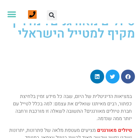
למה לטייל עם חברת
טיולים מאורגנים? מדריך
מקיף למטייל הישראלי
אנחנו ועוד
צרו קשר
עמוד הבית
טיולים לחו”ל
טיולי הליכה וטרקים
טיולים אחרים - אמיר פלג - טיולים מאורגנים
>
בלוג
>
ללא קטגוריה
>
למה לטייל
עם חברת טיולים מאורגנים? מדריך מקיף למטייל הישראלי
במציאות הדיגיטלית של היום, שבה כל מידע זמין בלחיצת
כפתור, רבים מאיתנו שואלים את עצמם: למה בכלל לטייל עם
חברת טיולים מאורגנים? התשובה לשאלה זו מורכבת ורחבה
יותר ממה שנדמה.
טיולים מאורגנים
מציעים מעטפת מלאה של פתרונות, יתרונות
ושקט נפשי שקשה מאוד להשיג בטיול עצמאי, במיוחד