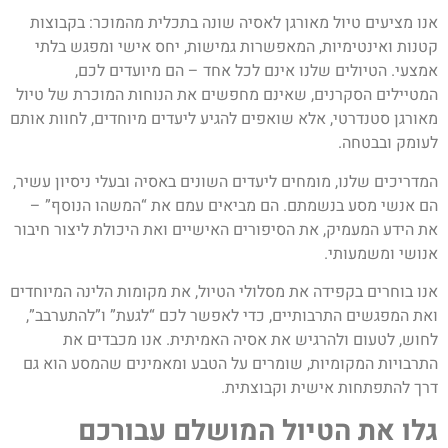
אנו מציעים טיול מאורגן לאסיה שונה בתכלית מהמוכר: בקבוצות
קטנות ואינטימיות, המאפשרות גמישות, יחס אישי ומפגש בלתי
אמצעי. הטיולים שלנו אינם לכל אחד – הם מיועדים לכם,
המטיילים הסקרנים, שאינם מחפשים את הנוחות המוכרת של טיול
מאורגן סטנדרטי, אלא שואפים להגיע ליעדים מיוחדים, לחוות אותם
לעומק ובבטחה.
המדריכים שלנו, מומחים ליעדים השונים באסיה ובעלי ניסיון עשיר,
הם אנשי מסע בנשמתם. הם מביאים עמם את “המשהו הנוסף” –
את הידע המעמיק, את הסיפורים האישיים ואת היכולת ליצור חיבור
אנושי ומשמעותי.
אנו בוחרים בקפידה את מסלולי הטיול, את מקומות הלינה המיוחדים
ואת המפגשים התרבותיים, כדי לאפשר לכם “לגעת” ו”להתערבב”,
לחוש, לטעום ולהרגיש את אסיה האמיתית. אנו מכבדים את
התרבויות המקומיות, שומרים על הטבע ומאמינים שהמסע הוא גם
דרך להתפתחות אישית וקבוצתית.
גלו את הטיול המושלם עבורכם