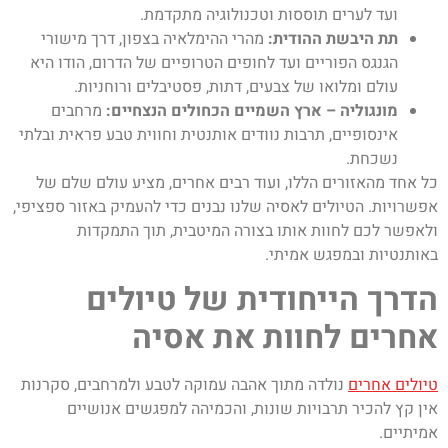
ועד לערים תוססות וטכנולוגיה מתקדמת.
תת היבשת ההודית:
מהרי ההימלאיה בצפון, דרך מישורי
הגנגס הפוריים ועד לחופים הטרופיים של הדרום, הודו היא
עולם ומלואו של צבעים, דתות, פסטיבלים ורוחניות.
מונגוליה – ארץ השמיים הכחולים הנצחיים:
מרחבים
אינסופיים, תרבות נוודים אותנטית וחווית טבע פראית ובלתי
נשכחת.
כל אחד מהאזורים הללו, ועוד רבים אחרים, מציע עולם שלם של
אפשרויות. הטיולים לאסיה שלנו נבנים כדי להעמיק באזור ספציפי,
ולאפשר לכם לחוות אותו בצורה המיטבית, תוך התמקדות
באותנטיות ובמפגש אמיתי.
הדרך הייחודית של טיולים
אחרים לחוות את אסיה
טיולים אחרים
נולדה מתוך אהבה עמוקה לטבע ולמרחבים, סקרנות
אין קץ להכיר תרבויות שונות, והכמיהה למפגשים אנושיים
אמיתיים.