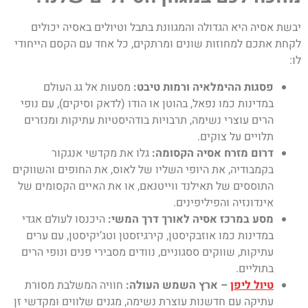
יבשת אסיה היא הגדולה והמגוונת בתבל וטיולים באסיה יכולים
לקחת אתכם למחוזות שונים ומרתקים, כל אחד עם הקסם הייחודי
לו:
פסגות ההימלאיה ורמות טיבט:
מסעות אל גג העולם
במדינות כמו נפאל, בהוטן או הודו (לדאק וסיקים), עם נופי
הרים עוצרי נשימה, תרבויות בודהיסטיות עתיקות ומנזרים
תלויים על צוקים.
דרום מזרח אסיה הקסומה:
גלו את מקדשי אנגקור
בקמבודיה, את היופי השליו של לאוס, את החופים והשווקים
התוססים של תאילנד ווייטנאם, או את האיים הקסומים של
אינדונזיה והפיליפינים.
מסע במרכז אסיה לאורך דרך המשי:
היכנסו לעולם אגדי
במדינות כמו אוזבקיסטן, קירגיזסטן וטג’יקיסטן, עם ערים
עתיקות, שווקים ססגוניים, נוודים מסבירי פנים ונופי הרים
בתוליים.
טיול ליפן
– ארץ השמש העולה:
חוויה המשלבת מסורת
עתיקה עם חדשנות עוצרת נשימה, מגנים שלווים ומקדשי זן