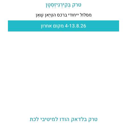
טרק בְּקִירְגִיזְסְטָן
מסלול ייחודי ברכס הטְיַאן שָׁאַן
4-13.8.26 מקום אחרון
טרק בלדאק הודו למיטיבי לכת