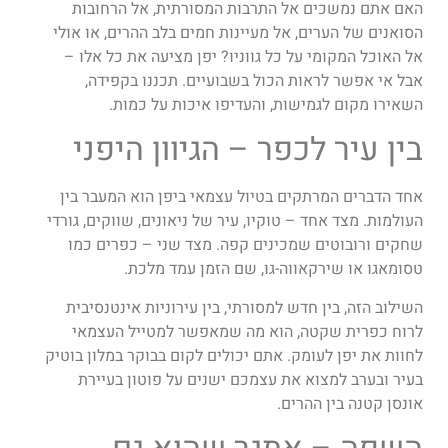
האם אתם נמשכים אל התרבות המסורתית, אל הרחובות
הסואנים של הערים, אל מעיינות חמים בלב ההרים, או אולי
אל האוכל המקומי על כל גווניו? יפן מציעה את כל אלו –
אבל אי אפשר לראות הכול בשבועיים. תכננו בקפידה,
השאירו מקום לגמישות, והעדיפו איכות על כמות.
בין עיר לכפר – הגיוון היפני
אחד הדברים המרתקים בטיול עצמאי ביפן הוא המעבר בין
העולמות. מצד אחד – טוקיו, עיר של ניאונים, שווקים, גורדי
שחקים ורובוטים שמכינים קפה. מצד שני – כפרים כמו
טסומאגו או שירקאווה-גו, שם הזמן עמד מלכת.
השילוב הזה, בין חדש למסורתי, בין עירוניות אינטנסיבית
לרוח כפרית שקטה, הוא מה שמאפשר למטייל העצמאי
לחוות את יפן לעומק. אתם יכולים לקום בבוקר במלון בוטיק
בעיר ובערב למצוא את עצמכם ישנים על פוטון בעיירת
אונסן קטנה בין ההרים.