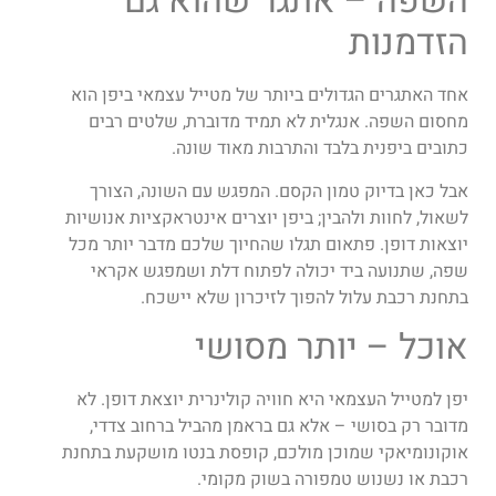
השפה – אתגר שהוא גם
הזדמנות
אחד האתגרים הגדולים ביותר של מטייל עצמאי ביפן הוא
מחסום השפה. אנגלית לא תמיד מדוברת, שלטים רבים
כתובים ביפנית בלבד והתרבות מאוד שונה.
אבל כאן בדיוק טמון הקסם. המפגש עם השונה, הצורך
לשאול, לחוות ולהבין; ביפן יוצרים אינטראקציות אנושיות
יוצאות דופן. פתאום תגלו שהחיוך שלכם מדבר יותר מכל
שפה, שתנועה ביד יכולה לפתוח דלת ושמפגש אקראי
בתחנת רכבת עלול להפוך לזיכרון שלא יישכח.
אוכל – יותר מסושי
יפן למטייל העצמאי היא חוויה קולינרית יוצאת דופן. לא
מדובר רק בסושי – אלא גם בראמן מהביל ברחוב צדדי,
אוקונומיאקי שמוכן מולכם, קופסת בנטו מושקעת בתחנת
רכבת או נשנוש טמפורה בשוק מקומי.