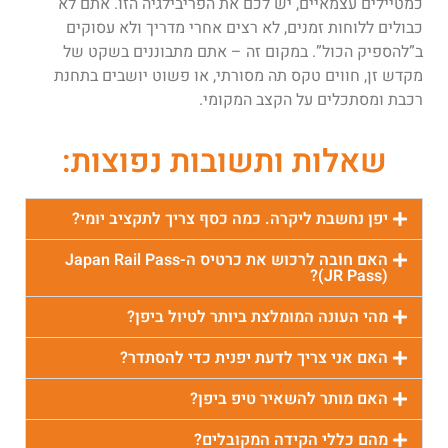
כמטיילים עצמאיים, יש לכם את הפריבילגיה הזו. אתם לא
כבולים ללוחות זמנים, לא רצים אחרי מדריך ולא עסוקים
ב”להספיק הכול”. במקום זה – אתם מתבוננים בשקט של
מקדש זן, חווים טקס תה מסורתי, או פשוט יושבים בתחנת
רכבת ומסתכלים על הקצב המקומי.
שאלות ותשובות נפוצות:
יפן נחשבת ליקרה. כמה כסף צריך לתקציב יומי?
האם חובה לרכוש את כרטיס ה-Japan Rail Pass
(JR Pass)?
מהי העונה המומלצת ביותר לטיול ביפן?
האם אני צריך לדעת יפנית כדי להסתדר?
האם מותר להשאיר טיפ ביפן?
מהם כללי הקידה המקובלים?