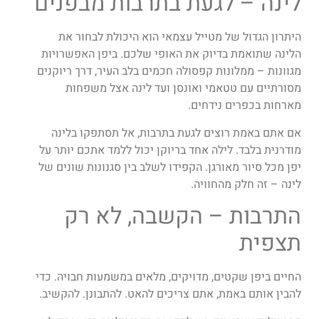
לינה – לגעת בתרבות מבפנים
היתרון הגדול של מטייל עצמאי הוא היכולת לבחור את
הלינה שתואמת בדיוק את האופי שלכם. ביפן האפשרויות
מגוונות – ממלונות קפסולה חכמים בלב העיר, דרך ריוקנים
מסורתיים עם טטאמי ואונסן ועד לינה אצל משפחות
מארחות בכפרים נידחים.
אם אתם באמת רוצים לגעת בתרבות, אל תסתפקו בלינה
מודרנית בלבד. לילה אחד בריוקן יכול ללמד אתכם יותר על
יפן מכל סיור מאורגן. הקפידו לשלב בין סגנונות שונים של
לינה – זה חלק מהחוויה.
התרבות – הקשבה, לא רק
תצפית
החיים ביפן שקטים, מדויקים, מלאים במשמעות חבויה. כדי
להבין אותם באמת, אתם צריכים להאט. להתבונן. להקשיב.