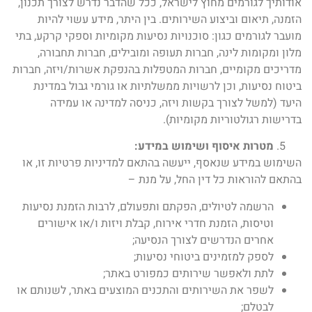
אודותיך לגורמים מחוץ לישראל, ככל שהדבר נדרש לצורך תכנון,
הזמנה, תיאום וביצוע השירותים. בין היתר, מידע עשוי להיות
מועבר לגורמים כגון: סוכנויות נסיעות מקומיות וספקי קרקע, בתי
מלון ומקומות לינה, חברות תעופה ומובילים, חברות תחבורה,
מדריכים מקומיים, חברות המטפלות בהנפקת אשרות/ויזה, חברות
ביטוח נסיעות, וכן לרשויות ממשלתיות או גורמי גבול במדינת
היעד (למשל לצורך בקשות ויזה, כניסה למדינה או עמידה
בדרישות רגולטוריות מקומיות).
מטרות איסוף ושימוש במידע:
השימוש במידע שנאסף, ייעשה בהתאם למדיניות פרטיות זו, או
בהתאם להוראות כל דין החל, על מנת –
הרשמה לטיולים, הפקתם ותפעולם, לרבות הזמנת נסיעות
וטיסות, הזמנת חדרי אירוח, קבלת ויזות ו/או אישורים
אחרים הנדרשים לצורך הנסיעה;
לספק למזמינים ביטוחי נסיעות;
לתת ולאפשר שירותים כמפורט באתר;
לשפר את השירותים והתכנים המוצעים באתר, לשנותם או
לבטלם;