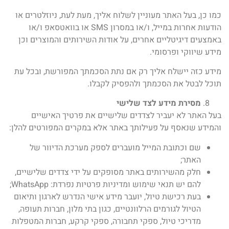
כמו כן, בעל האתר מעוניין לשלוח אליך, מעת לעת, ניוזלטרים או
הודעות אחרות במייל, ו/או במסרון SMS או בוואטסאפ ו/או
באמצעים דיגיטליים אחרים, על אודות השירותים והמוצרים וכן
מידע שיווקי ופרסומי.
מידע כזה יישלח אליך רק אם נתת הסכמתך המפורשת, ובכל עת
תוכל לבטל את הסכמתך ולהפסיק לקבלו.
מסירת מידע לצד שלישי
בעל האתר לא יעביר לצדדים שלישיים את פרטיך האישיים
והמידע שנאסף על פעילותך באתר אלא במקרים המפורטים להלן:
שם וכתובת המייל מועברים לספק מערכת הדיוור של
האתר;
חלק מהשירותים באתר מסופקים על ידי צדדים שלישיים,
להם יש תנאי שימוש ומדיניות פרטיות נפרדת: WhatsApp;
בעת רכישת טיול, יועבר מידע אישי הנדרש לארגון ותיאום
הטיול לגורמים הרלוונטיים, כגון בתי מלון, חברות תעופה,
מדריכי טיול, ספקי תחבורה, ספקי קרקע, חברות המטפלות