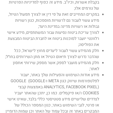
בקבלת אשרות, וכיו”ב. מידע זה כפוף למדיניות הפרטיות
של גורמים אלו;
במקרים המחייבים זאת על פי דין או לצורך תפעול הטיול,
מידע עשוי לעבור גם לרשויות מוסמכות, כגון רשויות
גבולות או רשויות מדינה במדינת היעד;
לצורך עריכת ביטוח נסיעות עבור המשתתפים, מידע אישי
רלוונטי יועבר לסוכנות ביטוח או לחברת הביטוח המבצעת
את הפוליסה;
חלק מהמידע עשוי לעבור ליעדים מחוץ לישראל, ככל
שהדבר נדרש לצורך תיאום הטיול או מתן השירותים בחו״ל;
חלק מהמידע מועבר לספק אשר מספק שירותי אחסון
לאתר;
מידע אודות השימוש והפעילות שלך באתר, יעבור
לפלטפורמות שיווק כגון META ו-GOOGLE (GOOGLE
ANALYTICS, FACEBOOK PIXEL) באמצעות קבצי
COOKIES ו/או פיקסלים. כמו כן, יתכן שהאתר יעביר
לצדדים שלישיים מידע סטטיסטי כללי בלבד, שאינו אישי
או פרטי, לגבי השימוש באתר, כגון המספר הכולל של
המבקרים באתר זה ובכל עמוד של האתר וכן שמות הדומיין