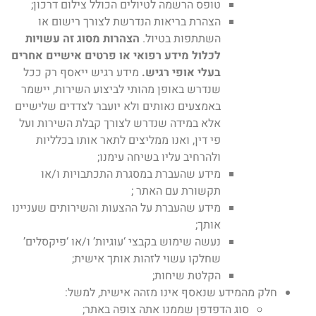
טופס הרשמה לטיולים הכולל צילום דרכון;
הצהרת בריאות הנדרשת לצורך רישום או
השתתפות בטיול.
הצהרות מסוג זה עשויות
לכלול מידע רפואי או פרטים אישיים אחרים
בעלי אופי רגיש.
מידע רגיש ייאסף רק ככל
שנדרש באופן מהותי לביצוע השירות, יישמר
באמצעים נאותים ולא יועבר לצדדים שלישיים
אלא במידה שנדרש לצורך קבלת השירות ועל
פי דין, ואנו ממליצים לתאר אותו בכלליות
ולהרחיב עליו בשיחה עימנו;
מידע שהעברת במסגרת התכתבויות ו/או
תקשורת עם האתר ;
מידע שהעברת על ההצעות והשירותים שעניינו
אותך;
נעשה שימוש בקבצי ‘עוגיות’ ו/או ‘פיקסלים’
שחלקו עשוי לזהות אותך אישית;
הקלטת שיחות;
חלק מהמידע שנאסף אינו מזהה אישית, למשל:
סוג הדפדפן שממנו אתה צופה באתר;