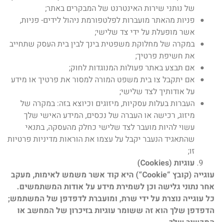
של נותני שירות האינטרנט של המבקרים באתר;
פניות מהאתר מועברות לפלטפורמת ניהול לידים- פניות,
אשר מופעלת על ידי צד שלישי;
במקרה של מחלוקת משפטית בינך לבין בית העסק שתחייב
את חשיפת פרטיך;
אם תבצע באתר פעולות המנוגדות לחוק;
אם יתקבל צו בית משפט המורה למסור את פרטיך או מידע
על אודותיך לצד שלישי;
העברות בעלות עסקיות, מיזוגים וכיוצא בזה: במקרה של
מיזוג, רכישה או העברה של נכסים, המידע האישי שלך
עשוי להיות מועבר לצד שלישי כחלק מהעסקה, בתנאי
שהתאגיד הנעבר יקבל על עצמו את הוראות מדיניות פרטיות
זו;
עוגיות (
Cookies
)
עוגייה (קובץ “
Cookie
“) היא קוד אשר משמש לאימות, מעקב
אחר נתוני גלישה וכן לשמירת מידע על אודות המשתמשים.
כל עוגייה נוצרת על ידי שרת, ומועברת לדפדפן של המשתמש;
הדפדפן שלך הוא זה ששומר עוגיות בזיכרון של המחשב או