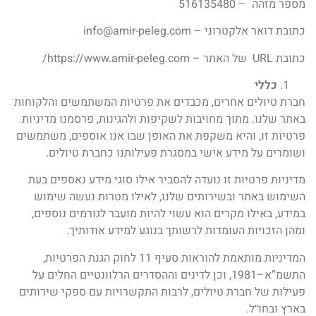
מספר מזהה – 516135480
כתובת דואר אלקטרוני – info@amir-peleg.com
כתובת URL של האתר – https://www.amir-peleg.com/
כללי
חברת טיולים אחרים, מכבדים את פרטיות המשתמשים והלקוחות
באתר שלנו. מתוך מחויבות לשקיפות ולהגינות, פרסמנו מדיניות
פרטיות זו, והיא משקפת את האופן שבו אנו אוספים, משתמשים
ושומרים על מידע אישי במסגרת פעילותנו כחברת טיולים.
מדיניות פרטיות זו נועדה להסביר אילו סוגי מידע נאספים בעת
השימוש באתר ובשירותים שלנו, לאילו מטרות נעשה שימוש
במידע, באילו מקרים הוא עשוי להיות מועבר לגורמים נוספים,
ומהן הזכויות העומדות לרשותך בנוגע למידע אודותיך.
המדיניות מותאמת להוראות סעיף 11 לחוק הגנת הפרטיות,
התשמ”א–1981, וכן לדינים וההסדרים הרלוונטיים החלים על
פעילות של חברת טיולים, לרבות התקשרויות עם ספקי שירותים
בארץ ובחו״ל.