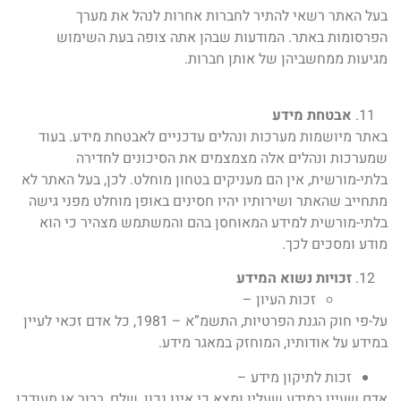
בעל האתר רשאי להתיר לחברות אחרות לנהל את מערך
הפרסומות באתר. המודעות שבהן אתה צופה בעת השימוש
מגיעות ממחשביהן של אותן חברות.
אבטחת מידע
באתר מיושמות מערכות ונהלים עדכניים לאבטחת מידע. בעוד
שמערכות ונהלים אלה מצמצמים את הסיכונים לחדירה
בלתי-מורשית, אין הם מעניקים בטחון מוחלט. לכן, בעל האתר לא
מתחייב שהאתר ושירותיו יהיו חסינים באופן מוחלט מפני גישה
בלתי-מורשית למידע המאוחסן בהם והמשתמש מצהיר כי הוא
מודע ומסכים לכך.
זכויות נשוא המידע
זכות העיון –
על-פי חוק הגנת הפרטיות, התשמ”א – 1981, כל אדם זכאי לעיין
במידע על אודותיו, המוחזק במאגר מידע.
זכות לתיקון מידע –
אדם שעיין במידע שעליו ומצא כי אינו נכון, שלם, ברור או מעודכן,