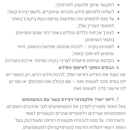
לתקשר איתך ולהשיב לפניותיך;
לשלוח ולפרסם מידע ותכנים שיווקיים, ולשם יצירת קשר;
על מנת להתאים את המודעות שיוצגו בעת ביקורך באתר
לתחומי העניין שלך;
לצורך אכיפת כללים ונהלים באתר כפי שהם מופיעים
בתנאי השימוש;
למטרות בקרה – לרבות אבטחה ומניעת הונאות, זיהוי
שימוש לא חוקי באתר;
הקלטת שיחות מיועדת לצרכי בקרה ושיפור איכות השירות;
הבסיס החוקי לאיסוף המידע
אנו נעבד את המידע האישי שלך, לרבות מידע רגיש, רק כאשר יש
לנו בסיס חוקי לעשות זאת – אם קיבלנו את הסכמתך או אם יש
לנו אישור כדין לעשות זאת.
דיוור ישיר אלקטרוני ויצירת קשר עם המשתמש
בעל האתר מעוניין לעדכן את המשתמשים לגבי עדכונים חשובים,
התפתחויות ועניינים רלוונטיים אחרים הקשורים לאתר
ולשירותיו. על מנת להבטיח תקשורת רציפה ומעודכנת, בעל
האתר רשאי לשלוח הודעות (נוטיפיקציות) למשתמשים.