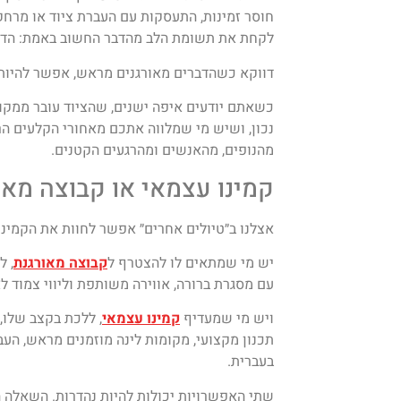
חוסר זמינות, התעסקות עם העברת ציוד או מרחק
לקחת את תשומת הלב מהדבר החשוב באמת: הדר
דווקא כשהדברים מאורגנים מראש, אפשר להיות 
כשאתם יודעים איפה ישנים, שהציוד עובר ממק
נכון, ושיש מי שמלווה אתכם מאחורי הקלעים הר
מהנופים, מהאנשים ומהרגעים הקטנים.
קמינו עצמאי או קבוצה מאו
אצלנו ב״טיולים אחרים״ אפשר לחוות את הקמינו
יש מי שמתאים לו להצטרף ל
קבוצה מאורגנת
, ל
עם מסגרת ברורה, אווירה משותפת וליווי צמוד לא
ויש מי שמעדיף
קמינו עצמאי
, ללכת בקצב שלו, 
תכנון מקצועי, מקומות לינה מוזמנים מראש, העברת
בעברית.
שתי האפשרויות יכולות להיות נהדרות. השאלה הי