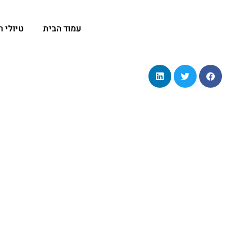
שנת סנטיאגו 2027: למה כדאי להתחיל להתכונן לקמינו כבר עכשיו?
עמוד הבית
טיולי 
טיולים אחרים - אמיר פלג - טיולים מאורגנים
>
בלוג
>