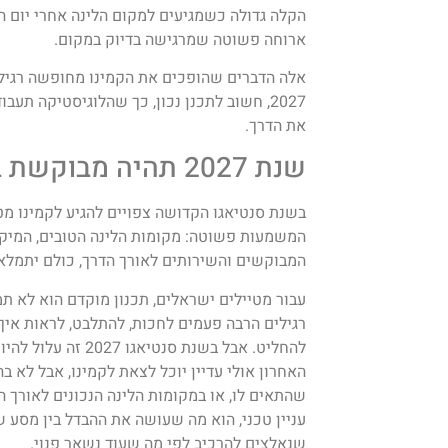
הקלה גדולה כשמגיעים למקום הלינה אחרי יום ה
ארוחה פשוטה שמרגישה בדיוק במקום.
אלה הדברים שהופכים את הקמינו מחופשה רגילה
2027, חשוב לתכנן נכון, כך שהלוגיסטיקה תע
את הדרך.
שנת 2027 תהיה מבוקשת במיוחד
בשנת סנטיאגו הקדושה צפויים להגיע לקמינו מטי
המשמעות פשוטה: מקומות הלינה הטובים, המיקו
המבוקשים והשירותים לאורך הדרך, כולם יתמלאו
עבור מטיילים ישראלים, תכנון מוקדם הוא לא תמי
רגילים הרבה פעמים לחכות, להתלבט, לראות איך
להחליט. אבל בשנת סנטי
האחרון אולי עדיין יוכל לצאת לקמינו, אבל לא 
שהתאים לו, או במקומות הלינה הנכונים לאורך ה
עניין טכני, הוא מה שעושה את ההבדל בין מסע שנ
שנאלצים להרכיב לפי מה שעוד נשאר פנוי.