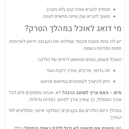
מומלץ להביא אוהל קטן (לא חובה)
חשוב להביא שק שינה מתאים לעונה
מי דואג לאוכל במהלך הטרק?
יש לנו צוות מטבח מקומי שמלווה את הקבוצה ודואג לארוחות
חמות ומזינות בשטח.
האוכל פשוט, טעים ומותאם לימים של הליכה:
תה בדואי, מרקים, אורז, ירקות ועוד
ניתן להיערך לצמחונים בתיאום מראש
מים – האם צריך לסחוב הרבה?
לא. אנחנו מספקים מים לכל
אורך המסלול, כך שאין צורך לסחוב כמויות גדולות.
במהלך היום הולכים עם בקבוקים /שלוקר אישי, וממלאים לפי
הצורך.
מ
ה עושים אם מישהו לא יכול ללכת באחד הימים?
בגלל