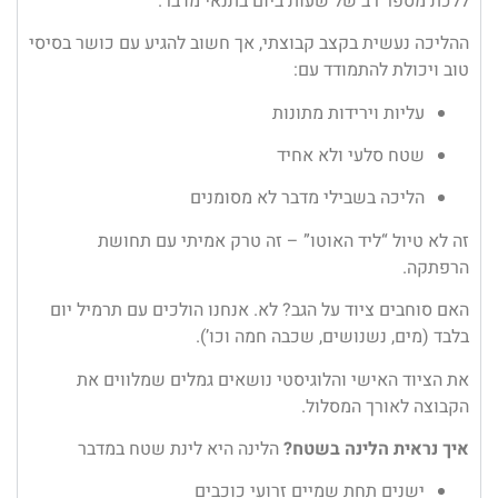
ללכת מספר רב של שעות ביום בתנאי מדבר.
ההליכה נעשית בקצב קבוצתי, אך חשוב להגיע עם כושר בסיסי
טוב ויכולת להתמודד עם:
עליות וירידות מתונות
שטח סלעי ולא אחיד
הליכה בשבילי מדבר לא מסומנים
זה לא טיול “ליד האוטו” – זה טרק אמיתי עם תחושת
הרפתקה.
האם סוחבים ציוד על הגב? לא. אנחנו הולכים עם תרמיל יום
בלבד (מים, נשנושים, שכבה חמה וכו’).
את הציוד האישי והלוגיסטי נושאים גמלים שמלווים את
הקבוצה לאורך המסלול.
איך נראית הלינה בשטח?
הלינה היא לינת שטח במדבר
ישנים תחת שמיים זרועי כוכבים