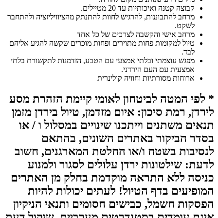
קבוצה קטנה ואיכותיות עד 20 מטיילים.
מרחב להתבוננות, להרגיש לחוות להתנתק מהציוויליזציה ולהתחבר
לשקט.
מרחב אישי והקשבה לצרכים של כל אחד
טיול למקומות פחות מתוירים ופחות מוכרים שקשה להגיע אליהם
לבד.
מפגש עוצמתי ובלתי אמצעי עם הטבע, הזדמנות לתקשורת בלתי
אמצעית עם העם הירדני.
ארוחות מסורתיות וחוויה קולינרית
* לפי המטה לביטחון לאומי קיימת הזהרת מסע
לירדן, רמת סיכון: איום מזדמן, טיול בירדן מזמן
תנאים משתנים וייתכנו שינויים במסלול ו / או
בסדר הביקור באתרים השונים, בהתאם
לנסיבות בשטח ו/או החלטת המארגנים, חשוב
לדעת: שילטונות ירדן עלולים לסגור ולמנוע
כניסה ללא התראה מוקדמת בחלק מן האתרים
המופיעים בדף הטיול! לעתים יכולות להיות
הפסקות חשמל, כבישים חסומים ותנאי הניקיון
אינם עומדים בסטנדרטים מערביים. שיקול דעת