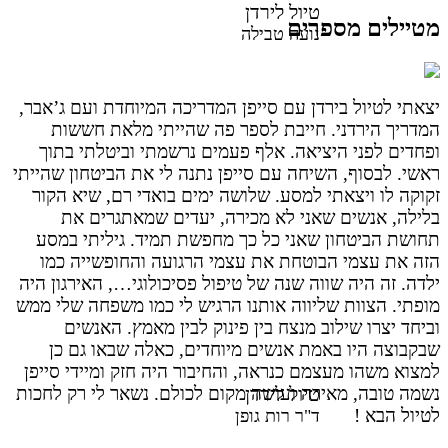
טיול לירדן
מטיילים מספרים
נועה טבילה
יצאתי לטיול בירדן עם סייפן המדריכה המיוחדת ועם ג’אבר,
המדריך הירדני. חייבת לספר פה שהייתי מלאת חששות
ופחדים לפני היציאה. אלף פעמים נרשמתי וביטלתי בתוך
ראשי. לבסוף, השיחה עם סייפן נתנה לי את הביטחון שהייתי
זקוקה לו ויצאתי למסע. שלושה ימים בואדי רם, שיא הקור
בלילה, אנשים שאני לא מכירה, יעדים שמאתגרים את
תחושת הביטחון שאני כל כך מחפשת תמיד. גיליתי במסע
הזה את עצמי הבוטחת את עצמי הרגועה והחופשייה כמו
ילדה. זה היה שווה שנה של טיפול פסיכולוגי…, האירגון היה
מופתי. הצוות שליווה אותנו הרגיש לי כמו משפחה שלי ממש
וביחד יצרו שילוב מנצח בין פינוק לבין מאמץ. האנשים
שבקבוצה היו באמת אנשים מיוחדים, כאלה שבאו גם כן
למצוא משהו מעצמם כנראה, והחיבור היה חזק ומיידי סייפן
טיול לירדן
נשמה טובה, מאירה ועושה מקום לכולם. נשאר לי רק לחכות
לטיול הבא !
ד"ר רות גופן