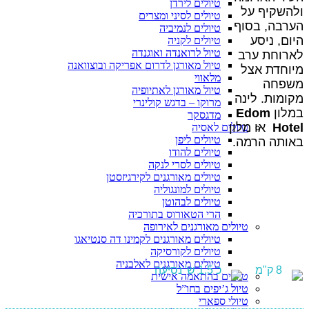
טיולים לירדן
ולהשקיף על
טיולים לסיני ומצרים
הערבה, בסוף
טיולים לנמיביה
היום, ניסע
טיולים לקניה
טיול לרואנדה ואוגנדה
לארוחת ערב
טיול מאורגן לדרום אפריקה ובוצוואנה
מיוחדת אצל
מלאווי
משפחה
טיול מאורגן לאתיופיה
מקומות. לינה
מרוקו – בדגש קולינרי
במלון
Edom
מדגסקר
Hotel
או מלון
טיולים לאסיה
טיולים ליפן
באותה הרמה.
טיולים להודו
טיולים לסרי לנקה
טיולים מאורגנים לקירגיזסטן
טיולים למונגוליה
טיולים לבהוטן
הרי הטאורוס בתורכיה
טיולים מאורגנים לאירופה
טיולים מאורגנים לקמינו דה סנטיאגו
טיולים לקורסיקה
טיולים מאורגנים לאלבניה
8 ק"מ
כ 1.5 ש' נסיעה
טיולים בהתאמה אישית
טיול ג’יפים בחו”ל
טיולי ספארי