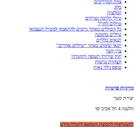
צוות המדריכים
בלוג
המלצות
טיולי הליכה וטרקים
טיולים לחו”ל
כל הטיולים באתר ניתנים להתאמה למטייל העצמאי
טיולים בהזמנה
תנאים כלליים
תנאי שימוש באתר “טיולים אחרים”
צרו קשר
חוק שירותי תעופה ותקנותיו
הצהרת נגישות
טופס גילוי נאות
מאמרים אחרונים
מדיניות פרטיות
יצירת קשר
הלענה 4 תל אביב יפו
077-5405799
להצטרפות לקבוצת ווטסאפ לקבלת מידע