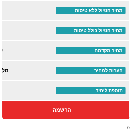
$
$
₪
מלא
$
הרשמה
0