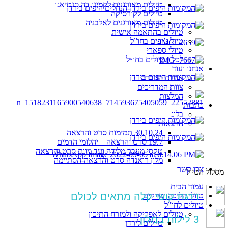
טיולים מאורגנים לקמינו דה סנטיאגו
טיולים לקורסיקה
טיולים מאורגנים לאלבניה
טיולים בהתאמה אישית
טיול ג’יפים בחו”ל
טיולי ספארי
לכל הטיולים בחו״ל
אנחנו ועוד
אודות החברה
צוות המדריכים
המלצות
כתבות
בלוג
הרצאות
30.10.24 תמימות סרט והרצאה
19.7 סרט והרצאה – יהלומי הדמים
טקסי מעבר מלידה ועד מוות סרט והרצאה
מלון רואנדה סרט והרצאה-הסתיימה
צרו קשר
מסלול הטיול
עמוד הבית
דרגת קושי קלה מתאים לכולם
טיולי הליכה וטרקים
טיולים לחו”ל
טיולים לאפריקה ולמזרח התיכון
3 לילות במלון
טיולים לירדן