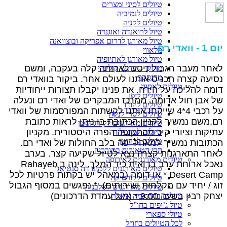
טיולים לסיני ומצרים
טיולים לנמיביה
טיולים לקניה
טיול לרואנדה ואוגנדה
טיול מאורגן לדרום אפריקה ובוצוואנה
יום 1 - וואדי רם
מלאווי
טיול מאורגן לאתיופיה
לאחר מעבר הגבול ניסע לארוחה קלה בעקבה, ומשם
מרוקו – בדגש קולינרי
מדגסקר
נסיעה קצרה תכניס אותנו לעולם אחר. ביקור בוואדי רם
טיולים לאסיה
דומה להליכה על הירח. את פנינו יקבלו תצורות ייחודיות
טיולים ליפן
של אבן חול אדומה. ממרכז המבקרים של ואדי רם ונעלה
טיולים להודו
על רכבי 4*4 שייקחו אותנו לקשתות המפורסמות של וואדי
טיולים לסרי לנקה
רם,משם נמשיך לקניון הכתובת בו ניתן לראות כתובת
טיולים מאורגנים לקירגיזסטן
עתיקות וציורי קיר מהתקופה הפרה היסטורית. מקניון
טיולים למונגוליה
טיולים לבהוטן
הכתובות נמשיך למאהל יפה בלב החולות של ואדי רם.
הרי הטאורוס בתורכיה
לאחר התארגנות קצרה נצא לטיול שקיעה קצר. בערב
טיולים מאורגנים לאירופה
נאכל ארוחת ערב בדואית כיד המלך. לינה ב Rahayeb
טיולים מאורגנים לקמינו דה סנטיאגו
Desert Camp * או דומה (במאהל יש בקתות פרטיות לכל
טיולים לקורסיקה
זוג / יחיד עם מקלחות ושירותים) * נפגשים במסוף הגבול
טיולים מאורגנים לאלבניה
יצחק רבין בשעה 9:00 * (מול עמדת הדרכונים)
טיולים בהתאמה אישית
טיול ג’יפים בחו”ל
טיולי ספארי
לכל הטיולים בחו״ל