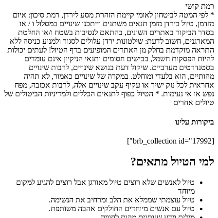
רמת קושי
* לפי המטה לביטחון לאומי קיימת הזהרת מסע לירדן, רמת סיכון: איום
מזדמן, טיול בירדן מזמן תנאים משתנים וייתכנו שינויים במסלול ו / או
בסדר הביקור באתרים השונים, בהתאם לנסיבות בשטח ו/או החלטת
המארגנים, חשוב לדעת: שילטונות ירדן עלולים לסגור ולמנוע כניסה ללא
התראה מוקדמת בחלק מן האתרים המופיעים בדף הטיול! לעתים יכולות
להיות הפסקות חשמל, כבישים חסומים ותנאי הניקיון אינם עומדים
בסטנדרטים מערביים. שיקול דעת בנושא שינויים, לרבות שינויים
מהותיים, הוא בלעדי ומוחלט. במקרה של שינויים כאמור, לא תהיה
אחראית לכל נזק ישיר או עקיף עקב שינויים אלה, לרבות אכזבה, מפח
נפש או אי נעימות. * הטיול כפוף לתנאים הכללים ולמדיניות הביטולים של
טיולים אחרים
ביקורות עלינו
[brb_collection id="17992"]
למי הטיול מתאים?
טיול לאנשים שלא רוצים טיול מאורגן אבל רוצים להגיע למקום
מיוחד
טיול עוצמתי שממלא את הלב ומרחיב את הנשימה.
טיול עם אנשים מיוחדים החולקים אהבה משותפת.
מילים וידע שנותנים מקום לחוויה.