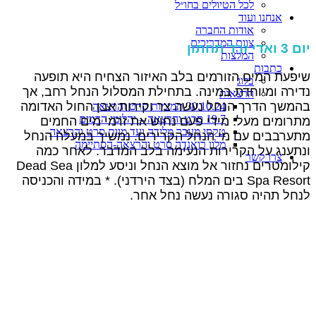
לכל הטיולים בחו״ל
אנחנו ועוד
אודות החברה
צוות המדריכים
יום 3 ואדי זרד תחתון
המלצות
כתבות
שיפעת המים הזורמים בלב האיזור הצחיח היא תופעה
בלוג
נדירה ומיוחדת במינה. בתחילת המסלול הנחל רחב, אך
הרצאות
בהמשך הדרך הנחל נעשה צר וקירות אבן החול האדומה
30.10.24 תמימות סרט והרצאה
19.7 סרט והרצאה – יהלומי הדמים
מתרומים מעל. מידי פעם נחוש את זרמי מים החמים
טקסי מעבר מלידה ועד מוות סרט והרצאה
מתערבבים עם מי הנחל הקרירים. נמשיך במעלה הנחל
מלון רואנדה סרט והרצאה-הסתיימה
ונתענג על הקרירות הנעימה בלב המדבר. לאחר כמה
צרו קשר
קילומטרים נחזור אל מוצא הנחל וניסע למלון Dead Sea
Spa Resort בים המלח (בצד הירדני). * במידה והכניסה
לנחל תהיה סגורה נעשה נחל אחר.