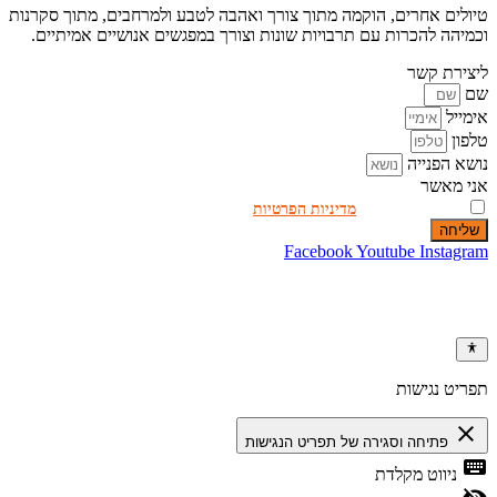
טיולים אחרים, הוקמה מתוך צורך ואהבה לטבע ולמרחבים, מתוך סקרנות
וכמיהה להכרות עם תרבויות שונות וצורך במפגשים אנושיים אמיתיים.
ליצירת קשר
שם
אימייל
טלפון
נושא הפנייה
אני מאשר
אני מאשר.ת את
מדיניות הפרטיות
באתר
שליחה
Facebook
Youtube
Instagram
כל הזכויות שמורות לאמיר פלג טיולים אחרים 2026 ©
By Manta web
תפריט נגישות
close
פתיחה וסגירה של תפריט הנגישות
keyboard
ניווט מקלדת