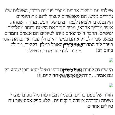
טיילתי עם טיולים אחרים מספר פעמים בירדן, הטיולים שלו
נהדרים ממש. הם מאפשרים לעצור לרגע את היומיום
האינטנסיבי ולצאת לכמה ימים של חופש, מנוחה ושמחה.
אמיר מדריך אחראי, מכיר היטב את השטח ובוחר מסלולים
יפיפיים. החבר’ה שיוצאים איתו לטיולים הם אנשים נחמדים
ממש, שכיף לטייל איתם במשך היום ולהעביר איתם את הזמן
בערב ליד המדורה או בחדר האוכל במלון. בקיצור, מומלץ
טיול לירדן
בחום רב!
פיני (פרלה) ידגר מדריכת טיולים
מי שרוצה לחוות חוויה יוצאת דופן בטיול יוצא דופן שיסע רק
טיול לירדן
עם אמיר…תודה לך אמיר שאתה קיים.!!!
אפרת אהרוני
חוויה של פעם בחיים, עוצמות מטורפות מול נופים עוצרי
נשימה והדרכה צמודה ומקצועית , ללא ספק אסע שוב עם
טיולים אחרים