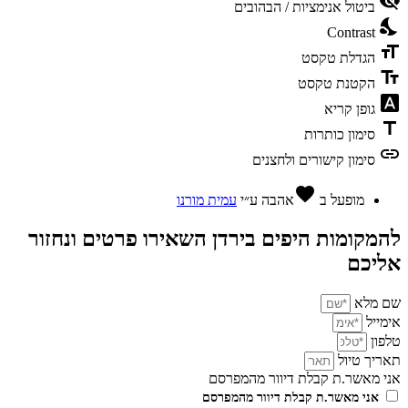
visibility_off
ביטול אנימציות / הבהובים
nights_stay
Contrast
format_size
הגדלת טקסט
text_fields
הקטנת טקסט
font_download
גופן קריא
title
סימון כותרות
link
סימון קישורים ולחצנים
favorite
מופעל ב
אהבה
ע״י
עמית מורנו
להמקומות היפים בירדן השאירו פרטים ונחזור
אליכם
שם מלא
אימייל
טלפון
תאריך טיול
אני מאשר.ת קבלת דיוור מהמפרסם
אני מאשר.ת קבלת דיוור מהמפרסם