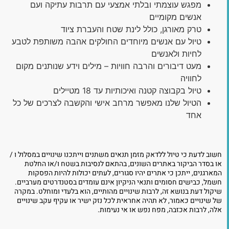
מפגש עוצמתי ובלתי אמצעי עם תרבות עתיקה ועם
אנשים מקומיים
טרק מאורגן, כולל לינת שטח והעברת ציוד
טיול עם אנשים מיוחדים החולקים אהבה משותפת לטבע
לחיות ולאנשים
מעט דיבורים והרבה חוויות – מילים וידע שנותנים מקום
לחוויה
טיול בקבוצה קטנה ואיכותיות עד 18 מטיילים
הטיול שלנו מאפשר מרחב אישי והקשבה לצרכים של כל
אחד
חשוב לדעת כי טיול ללדאק מזמן תנאים משתנים וייתכנו שינויים במסלול ו /
או בסדר הביקור באתרים השונים, בהתאם לנסיבות בשטח ו/או החלטת
המארגנים, ייתכן כי אתרים יהיו סגורים, לעתים יכולות להיות הפסקות
חשמל, כבישים חסומים ותנאי הניקיון אינם עומדים בסטנדרטים מערביים.
שיקול דעת בנושא זה, לרבות שינויים מהותיים, הוא בלעדי ומוחלט. במקרה
של שינויים כאמור, לא תהיה אחראית לכל נזק ישיר או עקיף עקב שינויים
אלה, לרבות אכזבה, מפח נפש או אי נעימות.