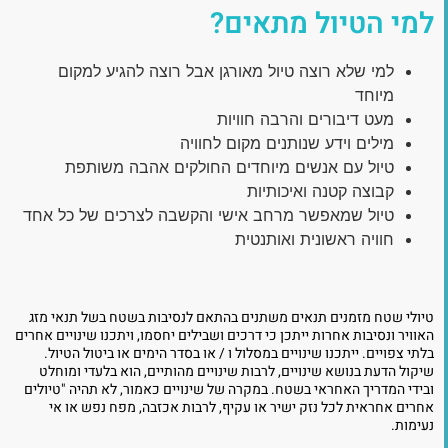
למי הטיול מתאים?
למי שלא רוצה טיול מאורגן אבל רוצה להגיע למקום
מיוחד
מעט דיבורים והרבה חוויות
מילים וידע שנותנים מקום לחוויה
טיול עם אנשים מיוחדים החולקים אהבה משותפת
קבוצה קטנה ואיכותיות
טיול שמאפשר מרחב אישי והקשבה לצרכים של כל אחד
חוויה ראשונית ואותנטית
טיולי שטח מזמנים תנאים משתנים בהתאם לנסיבות בשטח בשל תנאי מזג
האוויר ונסיבות אחרות ייתכן כי דרכים ושבילים יחסמו, ויתכנו שינויים אחרים
בלתי צפויים. ייתכנו שינויים במסלול ו / או בסדר הימים או ביטול הטיול.
שיקול הדעת בנושא שינויים, לרבות שינויים מהותיים, הוא בלעדי ומוחלט
ובידי המדריך האחראי בשטח. במקרה של שינויים כאמור, לא תהיה "טיולים
אחרים אחראית לכל נזק ישיר או עקיף, לרבות אכזבה, מפח נפש או אי
נעימות.