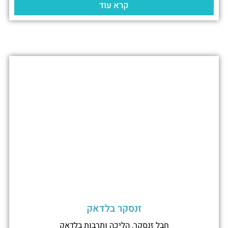
קרא עוד
זנסקר בלדאק
חבל זנסקר, הליכה ותרבות בלדאק