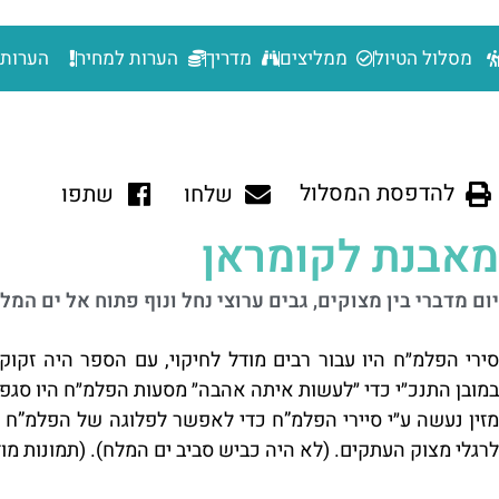
מסלול הטיול
ממליצים
מדריך
הערות למחיר
הערות 
להדפסת המסלול
שלחו
שתפו
מאבנת לקומראן
יום מדברי בין מצוקים, גבים ערוצי נחל ונוף פתוח אל ים המל
סירי הפלמ״ח היו עבור רבים מודל לחיקוי, עם הספר היה זקוק
במובן התנכ״י כדי ״לעשות איתה אהבה״ מסעות הפלמ״ח היו סגפניי
מזין נעשה ע״י סיירי הפלמ”ח כדי לאפשר לפלוגה של הפלמ”ח
לרגלי מצוק העתקים. (לא היה כביש סביב ים המלח). (תמונות מוז