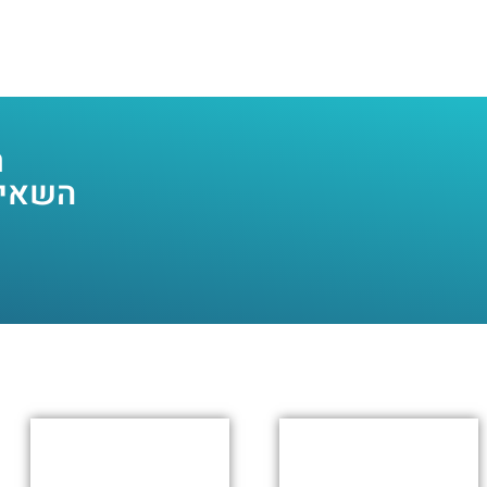
ר
השאיר