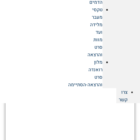
הדמים
הרי הטאורוס בתורכיה
טקסי
מעבר
טרק לכפרים הנחבאים בין הפסגות
מלידה
ועד
קרא עוד
מוות
סרט
והרצאה
מלון
רואנדה
סרט
והרצאה-הסתיימה
צרו
קשר