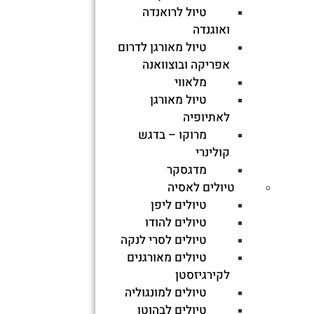
0
טיול לרואנדה
ואוגנדה
הערות למחיר
טיול מאורגן לדרום
אפריקה ובוצוואנה
המחיר כולל
מלאווי
המחיר אינו כולל
טיול מאורגן
הערות
לאתיופיה
דמי ביטול ותנאים כלליים
מרוקו – בדגש
המחיר כולל
קולינרי
המחיר אינו כולל
מדגסקר
הערות
טיולים לאסיה
דמי ביטול ותנאים כלליים
טיולים ליפן
הערות חשובות
טיולים להודו
טיולים לסרי לנקה
טיולים מאורגנים
שאלות נפוצות
לקירגיזסטן
רשימת ציוד
טיולים למונגוליה
הערות והמלצות
טיולים לבהוטן