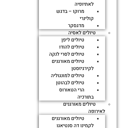
לאתיופיה
מבצר צלבני רם ונישא, מים חיים
מרוקו – בדגש
מבטן האדמה חורש ים תיכוני
קולינרי
מדגסקר
פורח ועוד
טיולים לאסיה
טיולים ליפן
מבצר רם ונשיא מעל חורש ירוק, נחל זורם, ניקבת המים של עין
טיולים להודו
תמיר ממנה כמו מתוך רחם שופעים המים הקרירים וכל מי שיכנס
טיולים לסרי לנקה
יחוש רוגע, שלווה ושקט מוחלט.
* התחלה בשעה 9:00 בכינסה
טיולים מאורגנים
למונפורט
לקירגיזסטן
טיולים למונגוליה
טיולים לבהוטן
הרי הטאורוס
בתורכיה
טיולים מאורגנים
לאירופה
טיולים מאורגנים
לקמינו דה סנטיאגו