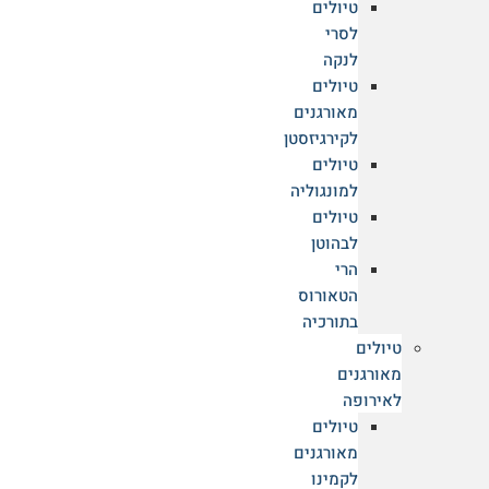
טיולים
לסרי
לנקה
טיולים
מאורגנים
לקירגיזסטן
טיולים
למונגוליה
טיולים
טיפים שיעזרו לכם להתכונן להליכה בקמינו
לבהוטן
דה סנטיאגו (וליהנות ממנו הרבה יותר)
הרי
הטאורוס
הקמינו דה סנטיאגו הוא הרבה יותר ממסלול הליכה: זה
בתורכיה
טיולים
קרא עוד
מאורגנים
לאירופה
טיולים
מאורגנים
לקמינו