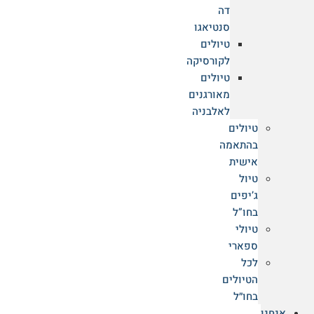
דה
סנטיאגו
טיולים
לקורסיקה
טיולים
מאורגנים
לאלבניה
טיולים
בהתאמה
אישית
אוגנדה למטייל
טיול
ג’יפים
אוגנדה למטייל: מסע אל הפנינה הירוקה והפראית של אפריקה
בחו”ל
טיולי
קרא עוד
ספארי
לכל
הטיולים
בחו״ל
רוצים מידע נוסף?
אנחנו