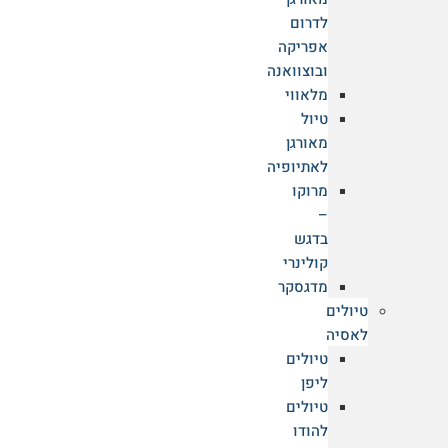
לדרום
אפריקה
ובוצוואנה
מלאווי
טיול
מאורגן
לאתיופיה
שנת סנטיאגו 2027: למה כדאי להתחיל
מרוקו
להתכונן לקמינו כבר עכשיו?
–
בדגש
יש אנשים שחולמים על הקמינו במשך שנים. הם שומרים
קולינרי
מדגסקר
קרא עוד
טיולים
לאסיה
טיולים
ליפן
טיולים
להודו