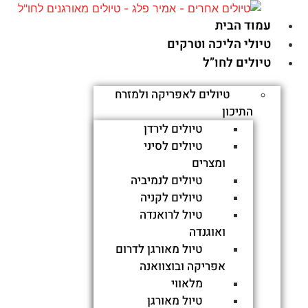
מסלול הטיול
עמוד הבית
ממליצים
מדריך
טיולי הליכה וטרקים
הערות למחיר
טיולים לחו”ל
הערות חשובות
ביטוח רפואי לטיול
טיולים לאפריקה ולמזרח
התיכון
תאריכים ומחירים
טיולים לירדן
טיולים לסיני
צרו קשר
ומצרים
צרו קשר
טיולים לנמיביה
להדפסת המסלול
טיולים לקניה
טיול לרואנדה
ואוגנדה
שלחו
טיול מאורגן לדרום
שתפו
אפריקה ובוצוואנה
נחל כזיב ומבצר המונפורט
מלאווי
טיול מאורגן