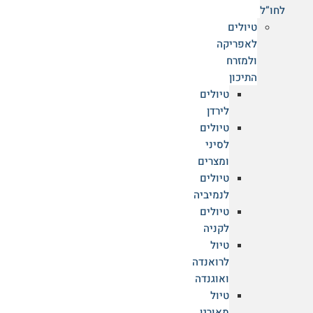
לחו”ל
עקיף, לרבות אכזבה, מפח נפש או
טיולים
אי נעימות.
לאפריקה
ולמזרח
התיכון
טיולים
לירדן
טיולים
לסיני
ומצרים
טיולים
לנמיביה
כדאי לקרוא
טיולים
לקניה
טיול
לרואנדה
ואוגנדה
טיול
מאורגן