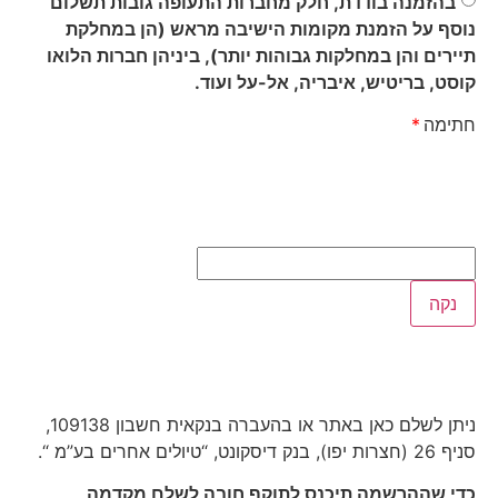
בהזמנה בודדת, חלק מחברות התעופה גובות תשלום
נוסף על הזמנת מקומות הישיבה מראש (הן במחלקת
תיירים והן במחלקות גבוהות יותר), ביניהן חברות הלואו
קוסט, בריטיש, איבריה, אל-על ועוד.
חתימה
נקה
ניתן לשלם כאן באתר או בהעברה בנקאית חשבון 109138,
סניף 26 (חצרות יפו), בנק דיסקונט, “טיולים אחרים בע”מ “.
כדי שההרשמה תיכנס לתוקף חובה לשלם מקדמה