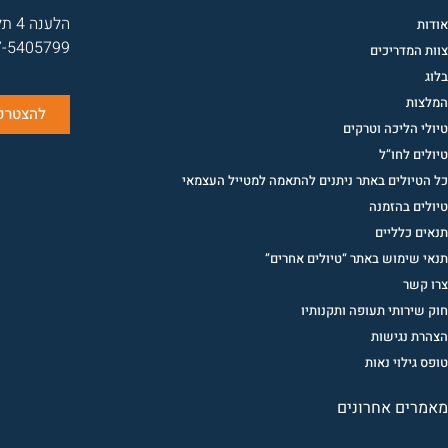
הלענה 4 תל אביב יפו
אודות
7-5405799
צוות המדריכים
בלוג
המלצות
להצטרפו
טיולי הליכה וטרקים
טיולים לחו”ל
כל הטיולים באתר ניתנים להתאמה למטייל העצמאי
טיולים בהזמנה
תנאים כלליים
תנאי שימוש באתר “טיולים אחרים”
צרו קשר
חוק שירותי תעופה ותקנותיו
הצהרת נגישות
טופס גילוי נאות
מאמרים אחרונים