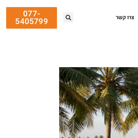
077-
צרו קשר
5405799