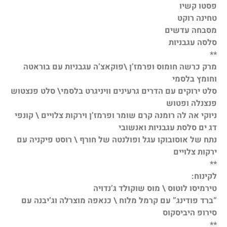
פסטו קשיו
טחינה רוקט
מסבחה עדשים
סלסה עגבניות
**
מרק כרשה חומוס ופרמז’ן \פוקאצ’ה עגבניות עם בוראטה
וחומץ בלסמי
סלט ירוקים עם הדרים גרעינים וויניגרט בלסמי\ סלט פנצטוש
פנצנלה ופטוש
ניוקי אה לה רומנה קרם שומר ופרמז’ן וירקות צלויים \ קונפי
דג ים סלסת עגבניות ואנשובי
נתח של אוסובוקו עגל ופולנטה של חורף \ רוסט פיקניה עם
ירקות צלויים
**
לקינוח:
טירמיסו לוטוס \ מוס שוקולד ג’נדויה
“ברד פודינג” עם קרמל מלוח \ כנאפה מוצרלה וג’יבנה עם
סירופ היביסקוס
**