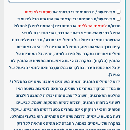
אני מאשר / ת בחתימתי כי קראתי את
טופס גילוי נאות
אני מאשר/ת בחתימתי כי קראתי את התנאים הכללים ואני
מודע/ת
לתנאים הכלליים
או המיוחדים (בהתאם לטיול) למסלול
הטיול כפי שהוא מופיע באתר החברה, ואני מודע / ת לתנאי
ההרשמה ותנאי הביטול של הטיול. אני מודע / ת כי בטיולים בהם
קיים צורך בהוצאת וויזה, הטיפול והאחריות לכך אינה באחריות
טיולים אחרים ובמקרה של סירוב לוויזה, תהיה כל האחריות על
המזמין (הלקוח). במקרה כזה ישנה אפשרות ממשית שהמזמין לא
יקבל את כספו חזרה. בחלקו או במלואו,(בהתאם לתנאי הביטול של
הטיול).
ידוע לי טיולים מזמנים תנאים משתנים וייתכנו שינויים במסלול ו /
או בסדר הביקור באתרים השונים, בהתאם לנסיבות בשטח ו/או
החלטת המארגנים, חשוב לדעת: טיסות יכולות להתבטל ולגרום
לשינוי בלוחות הזמנים, יכולות להיות הפסקות חשמל, כבישים
חסומים ותנאי הניקיון אינם עומדים בסטנדרטים מערביים. שיקול
דעת בנושא שינויים, לרבות שינויים מהותיים, הוא בלעדי ומוחלט.
במקרה של שינויים כאמור, החברה לא תהיה אחראית לכל נזק