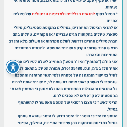
ישיר או עקיף עקב שינויים אלה, לרבות אכזבה, מפח נפש או אי
נעימות.
* הטיול כפוף
לתנאים הכלליים ולמדיניות הביטולים
של טיולים
אחרים.
או לתנאי הביטול המיוחדים, בטיולים בתקופת פסטיבלים, טיולי
ספארי, טיולים בתקופות חגים עבריים / או מקומיים. טיולים בהם
חברת טיולים אחרים נדרשת לשלם מקדמות או תשלום מלא זמן רב
מראש עבור שרותי הקרקע ושרותי התעופה. לתנאים המיוחדים
התחייבות והצהרה:
אני הח"מ ("המזמין" ו/או "הנוסע") מתחייב לשלם לטיולים אחרים
אמיר פלג בע"מ, ח.פ. 516135480, תמורת הטיול, בהתאם למפורט
לעיל באישור הזמנה זה על נספחיו ולפי תנאי ההזמנה וההסכם
שנמסרו לי ואשר קראתי אותם בתשומת לב, אישרתי אותם לרבות
כל התנאים וההגבלות המפורטים בהם ולא אטען כי המזמין ו/או מי
מהנוסעים לא קרא ו/או לא הסכים להם.
הריני לאשר כי מצבו הרפואי של הנוסע מאפשר לו להשתתף
בטיול.
הנוסע מצהיר כי הוסבר לו היטב וידוע לו היטב שהוא משתתף
בטיול במדינות מרוחקות בהן שירותי התיירות, החילוץ, הפינוי