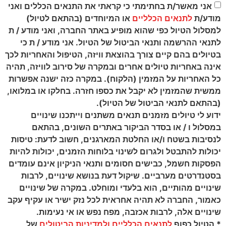
אני מאשר/ת בחתימתי כי קראתי את התנאים הכללים ואני
מודע/ת
לתנאים הכלליים
או המיוחדים (בהתאם לטיול)
למסלול הטיול כפי שהוא מופיע באתר החברה, ואני מודע / ת
לתנאי ההרשמה ותנאי הביטול של הטיול. אני מודע / ת כי
בטיולים בהם קיים צורך בהוצאת וויזה, הטיפול והאחריות לכך
אינה באחריות טיולים אחרים ובמקרה של סירוב לוויזה, תהיה
כל האחריות על המזמין (הלקוח). במקרה כזה ישנה אפשרות
ממשית שהמזמין לא יקבל את כספו חזרה. בחלקו או במלואו,
(בהתאם לתנאי הביטול של הטיול).
ידוע לי טיולים מזמנים תנאים משתנים וייתכנו שינויים
במסלול ו / או בסדר הביקור באתרים השונים, בהתאם
לנסיבות בשטח ו/או החלטת המארגנים, חשוב לדעת: טיסות
יכולות להתבטל ולגרום לשינוי בלוחות הזמנים, יכולות להיות
הפסקות חשמל, כבישים חסומים ותנאי הניקיון אינם עומדים
בסטנדרטים מערביים. שיקול דעת בנושא שינויים, לרבות
שינויים מהותיים, הוא בלעדי ומוחלט. במקרה של שינויים
כאמור, החברה לא תהיה אחראית לכל נזק ישיר או עקיף עקב
שינויים אלה, לרבות אכזבה, מפח נפש או אי נעימות.
* הטיול כפוף
לתנאים הכלליים ולמדיניות הביטולים
של