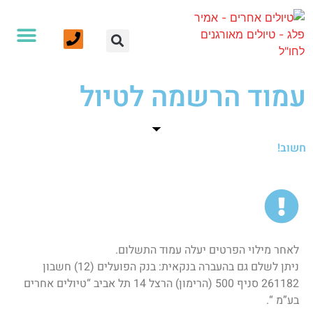
הרשמה לקירגיזסטן לאוהבי לכת
טיולים אחרים - אמיר פלג - טיולים מאורגנים
>
טופס הרשמה
אנחנו ועוד
צרו קשר
עמוד הבית
טיולים לחו”ל
טיולי הליכה וטרקים
עמוד הרשמה לטיול
חשוב!
לאחר מילוי הפרטים יעלה עמוד התשלום.
ניתן לשלם גם בהעברה בנקאית: בנק הפועלים (12) חשבון
261182 סניף 500 (הרימון) הרצל 14 תל אביב “טיולים אחרים
בע”מ “.