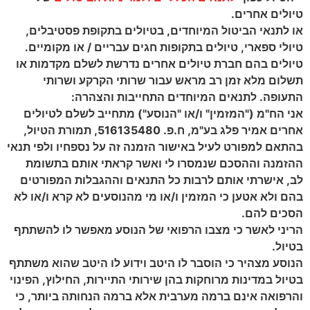
טיולים אחרים.
או לתנאי הביטול המיוחדים, בטיולים בתקופת פסטיבלים,
טיולי ספארי, טיולים בתקופות חגים עבריים / או מקומיים.
טיולים בהם חברת טיולים אחרים נדרשת לשלם מקדמות או
תשלום מלא זמן רב מראש עבור שרותי הקרקע ושרותי
התעופה. לתנאים המיוחדים התחייבות והצהרה:
אני הח"מ ("המזמין" ו/או "הנוסע") מתחייב לשלם לטיולים
אחרים אמיר פלג בע"מ, ח.פ. 516135480, תמורת הטיול,
בהתאם למפורט לעיל באישור הזמנה זה על נספחיו ולפי תנאי
ההזמנה וההסכם שנמסרו לי ואשר קראתי אותם בתשומת
לב, אישרתי אותם לרבות כל התנאים וההגבלות המפורטים
בהם ולא אטען כי המזמין ו/או מי מהנוסעים לא קרא ו/או לא
הסכים להם.
הריני לאשר כי מצבו הרפואי של הנוסע מאפשר לו להשתתף
בטיול.
הנוסע מצהיר כי הוסבר לו היטב וידוע לו היטב שהוא משתתף
בטיול במדינות מרוחקות בהן שירותי התיירות, החילוץ, הפינוי
והרפואה אינם ברמה מערבית אלא ברמה הנחותה ביותר, כי